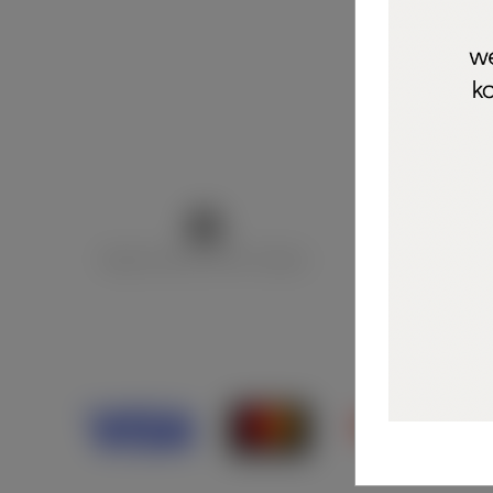
Marija Puntarić ( M A R U Nails )
@maru_nails_o
Opći uvjeti 