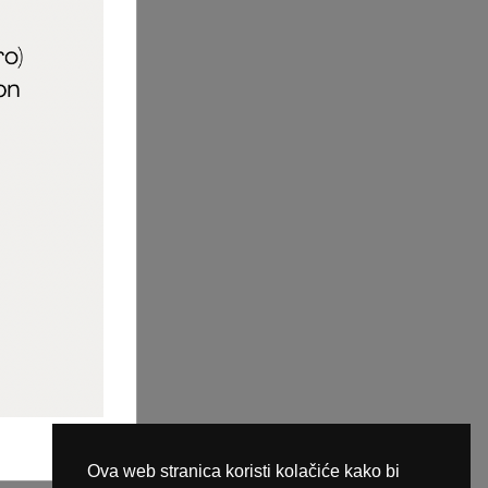
aric_naileducator
ine plaćanja
Ova web stranica koristi kolačiće kako bi