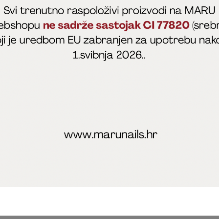
fficial
MARU - Edukacije / prodaja
@marijapunt
poslovanja
Zaštita privatnosti
Kolačići
Izjava o sigurnosti onl