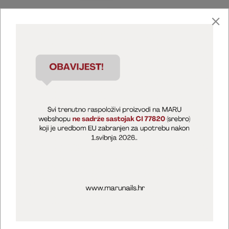
Marija Puntarić ( M A R U Nails )
@maru_nails_official
MARU - Edukacije / prodaja
@marijapuntaric_naileducator
Opći uvjeti poslovanja
Zaštita privatnosti
Kolačići
Izjava o sigurnosti online plaćanja