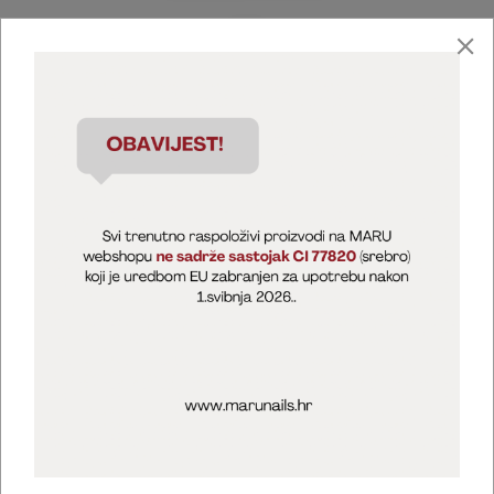
Marija Puntarić ( M A R U Nails )
@maru_nails_official
MARU - Edukacije / prodaja
@marijapuntaric_naileducator
Opći uvjeti poslovanja
Zaštita privatnosti
Kolačići
Izjava o sigurnosti online plaćanja