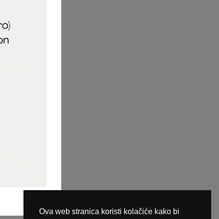
aric_naileducator
ine plaćanja
Ova web stranica koristi kolačiće kako bi