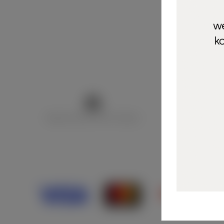
Marija Puntarić ( M A R U Nails )
@maru_nails_o
Opći uvjeti 