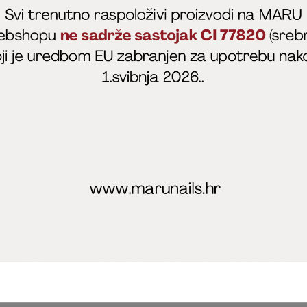
fficial
MARU - Edukacije / prodaja
@marijapunt
poslovanja
Zaštita privatnosti
Kolačići
Izjava o sigurnosti onl