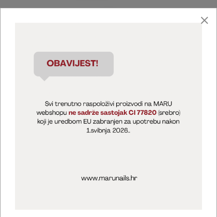
Marija Puntarić ( M A R U Nails )
@maru_nails_official
MARU - Edukacije / prodaja
@marijapuntaric_naileducator
Opći uvjeti poslovanja
Zaštita privatnosti
Kolačići
Izjava o sigurnosti online plaćanja