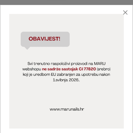
Marija Puntarić ( M A R U Nails )
@maru_nails_official
MARU - Edukacije / prodaja
@marijapuntaric_naileducator
Opći uvjeti poslovanja
Zaštita privatnosti
Kolačići
Izjava o sigurnosti online plaćanja