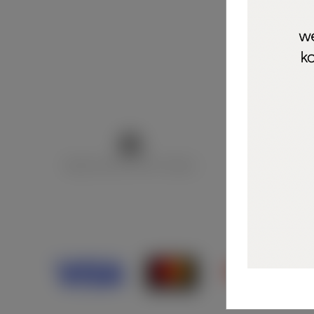
Marija Puntarić ( M A R U Nails )
@maru_nails_o
Opći uvjeti 