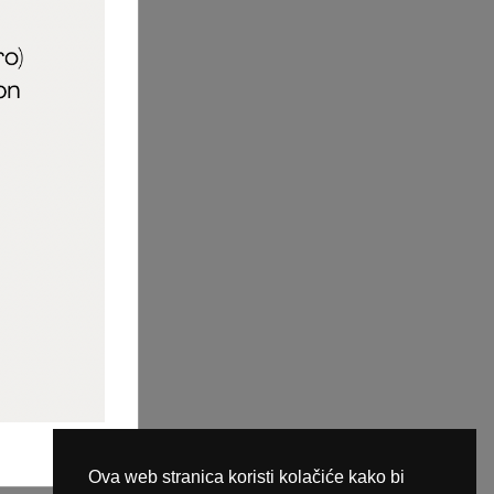
aric_naileducator
ine plaćanja
Ova web stranica koristi kolačiće kako bi