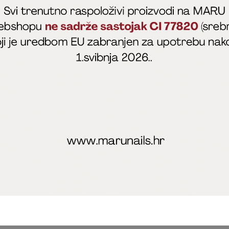
fficial
MARU - Edukacije / prodaja
@marijapunt
poslovanja
Zaštita privatnosti
Kolačići
Izjava o sigurnosti onl