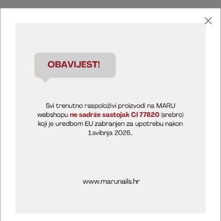
Marija Puntarić ( M A R U Nails )
@maru_nails_official
MARU - Edukacije / prodaja
@marijapuntaric_naileducator
Opći uvjeti poslovanja
Zaštita privatnosti
Kolačići
Izjava o sigurnosti online plaćanja