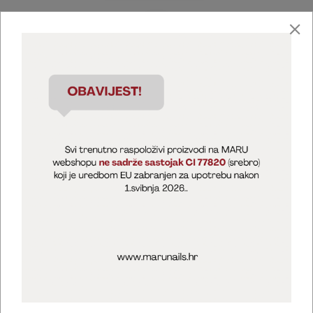
Marija Puntarić ( M A R U Nails )
@maru_nails_official
MARU - Edukacije / prodaja
@marijapuntaric_naileducator
Opći uvjeti poslovanja
Zaštita privatnosti
Kolačići
Izjava o sigurnosti online plaćanja