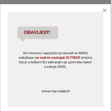
Marija Puntarić ( M A R U Nails )
@maru_nails_official
MARU - Edukacije / prodaja
@marijapuntaric_naileducator
Opći uvjeti poslovanja
Zaštita privatnosti
Kolačići
Izjava o sigurnosti online plaćanja