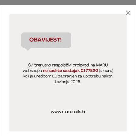
Marija Puntarić ( M A R U Nails )
@maru_nails_official
MARU - Edukacije / prodaja
@marijapuntaric_naileducator
Opći uvjeti poslovanja
Zaštita privatnosti
Kolačići
Izjava o sigurnosti online plaćanja