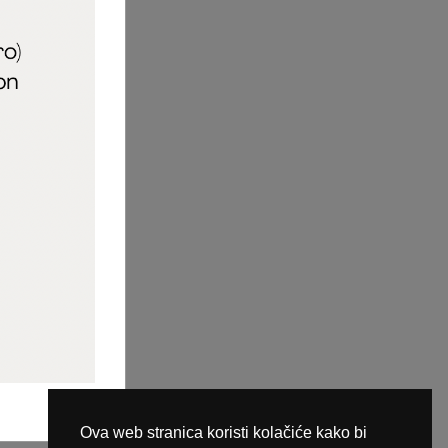
aric_naileducator
ine plaćanja
Ova web stranica koristi kolačiće kako bi