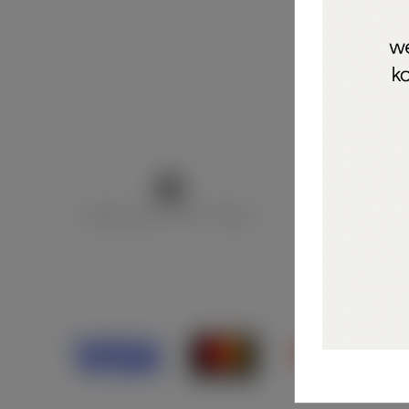
Marija Puntarić ( M A R U Nails )
@maru_nails_o
Opći uvjeti 