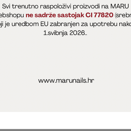
fficial
MARU - Edukacije / prodaja
@marijapunt
poslovanja
Zaštita privatnosti
Kolačići
Izjava o sigurnosti onl