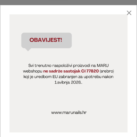
Marija Puntarić ( M A R U Nails )
@maru_nails_official
MARU - Edukacije / prodaja
@marijapuntaric_naileducator
Opći uvjeti poslovanja
Zaštita privatnosti
Kolačići
Izjava o sigurnosti online plaćanja