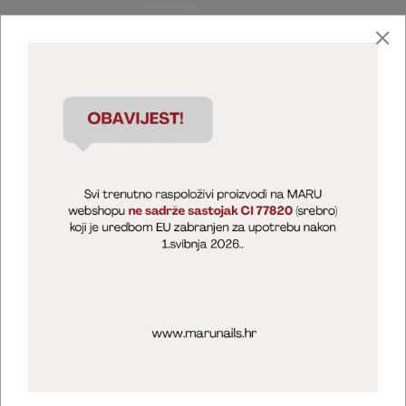
Marija Puntarić ( M A R U Nails )
@maru_nails_official
MARU - Edukacije / prodaja
@marijapuntaric_naileducator
Opći uvjeti poslovanja
Zaštita privatnosti
Kolačići
Izjava o sigurnosti online plaćanja