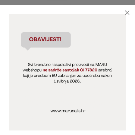
Marija Puntarić ( M A R U Nails )
@maru_nails_official
MARU - Edukacije / prodaja
@marijapuntaric_naileducator
Opći uvjeti poslovanja
Zaštita privatnosti
Kolačići
Izjava o sigurnosti online plaćanja