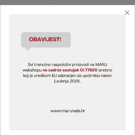
Marija Puntarić ( M A R U Nails )
@maru_nails_official
MARU - Edukacije / prodaja
@marijapuntaric_naileducator
Opći uvjeti poslovanja
Zaštita privatnosti
Kolačići
Izjava o sigurnosti online plaćanja