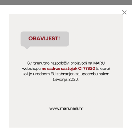
Marija Puntarić ( M A R U Nails )
@maru_nails_official
MARU - Edukacije / prodaja
@marijapuntaric_naileducator
Opći uvjeti poslovanja
Zaštita privatnosti
Kolačići
Izjava o sigurnosti online plaćanja