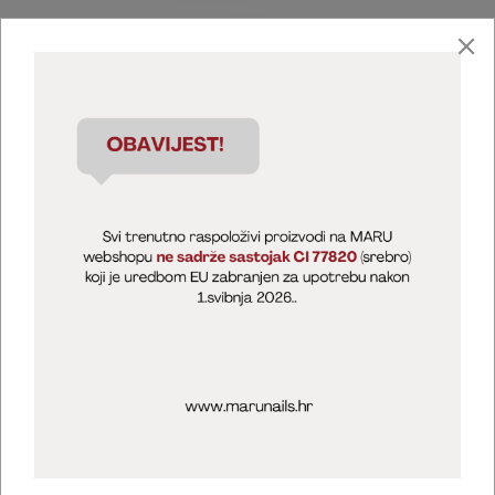
Marija Puntarić ( M A R U Nails )
@maru_nails_official
MARU - Edukacije / prodaja
@marijapuntaric_naileducator
Opći uvjeti poslovanja
Zaštita privatnosti
Kolačići
Izjava o sigurnosti online plaćanja