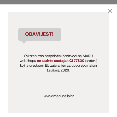
Marija Puntarić ( M A R U Nails )
@maru_nails_official
MARU - Edukacije / prodaja
@marijapuntaric_naileducator
Opći uvjeti poslovanja
Zaštita privatnosti
Kolačići
Izjava o sigurnosti online plaćanja