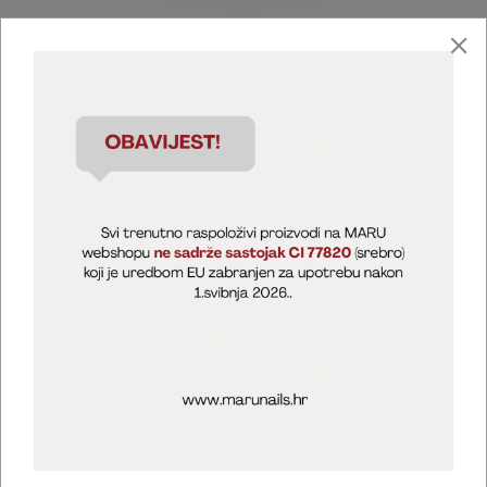
Marija Puntarić ( M A R U Nails )
@maru_nails_official
MARU - Edukacije / prodaja
@marijapuntaric_naileducator
Opći uvjeti poslovanja
Zaštita privatnosti
Kolačići
Izjava o sigurnosti online plaćanja