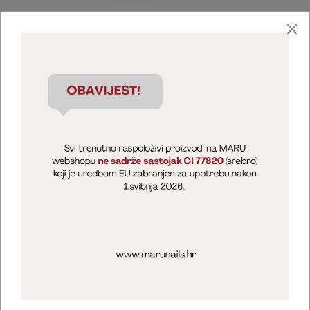
Marija Puntarić ( M A R U Nails )
@maru_nails_official
MARU - Edukacije / prodaja
@marijapuntaric_naileducator
Opći uvjeti poslovanja
Zaštita privatnosti
Kolačići
Izjava o sigurnosti online plaćanja