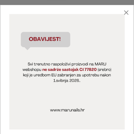
Marija Puntarić ( M A R U Nails )
@maru_nails_official
MARU - Edukacije / prodaja
@marijapuntaric_naileducator
Opći uvjeti poslovanja
Zaštita privatnosti
Kolačići
Izjava o sigurnosti online plaćanja