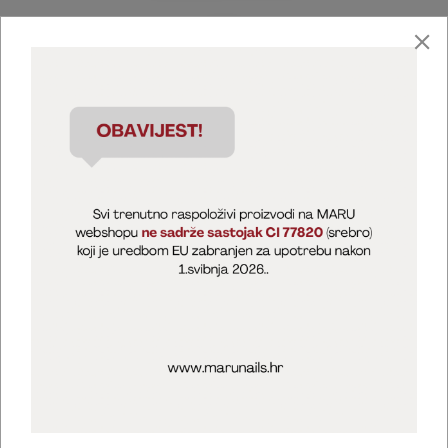
Marija Puntarić ( M A R U Nails )
@maru_nails_official
MARU - Edukacije / prodaja
@marijapuntaric_naileducator
Opći uvjeti poslovanja
Zaštita privatnosti
Kolačići
Izjava o sigurnosti online plaćanja