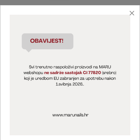
Marija Puntarić ( M A R U Nails )
@maru_nails_official
MARU - Edukacije / prodaja
@marijapuntaric_naileducator
Opći uvjeti poslovanja
Zaštita privatnosti
Kolačići
Izjava o sigurnosti online plaćanja