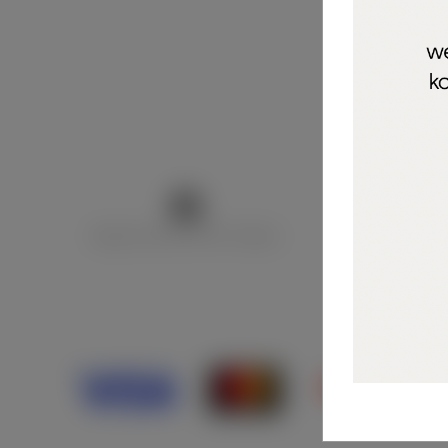
Marija Puntarić ( M A R U Nails )
@maru_nails_o
Opći uvjeti 