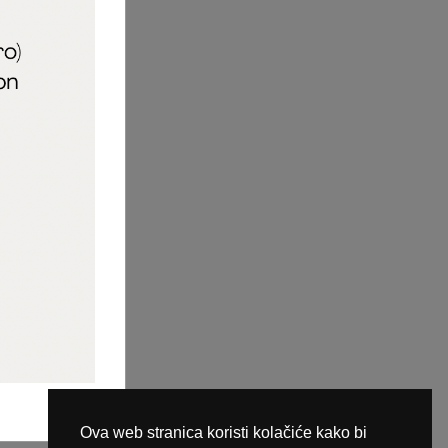
aric_naileducator
ine plaćanja
Ova web stranica koristi kolačiće kako bi