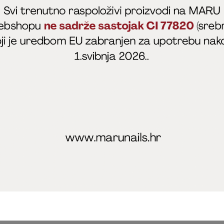
fficial
MARU - Edukacije / prodaja
@marijapunt
poslovanja
Zaštita privatnosti
Kolačići
Izjava o sigurnosti onl