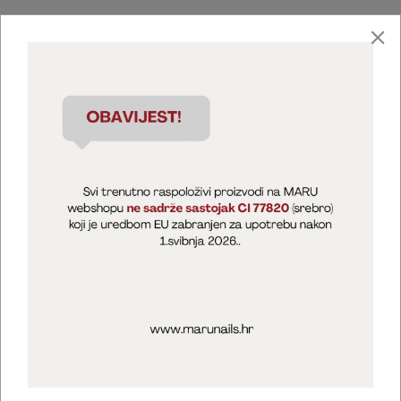
Marija Puntarić ( M A R U Nails )
@maru_nails_official
MARU - Edukacije / prodaja
@marijapuntaric_naileducator
Opći uvjeti poslovanja
Zaštita privatnosti
Kolačići
Izjava o sigurnosti online plaćanja