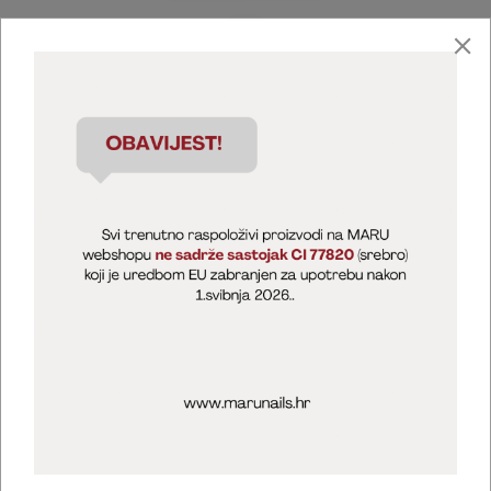
Marija Puntarić ( M A R U Nails )
@maru_nails_official
MARU - Edukacije / prodaja
@marijapuntaric_naileducator
Opći uvjeti poslovanja
Zaštita privatnosti
Kolačići
Izjava o sigurnosti online plaćanja