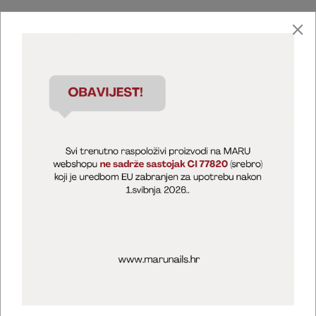
Marija Puntarić ( M A R U Nails )
@maru_nails_official
MARU - Edukacije / prodaja
@marijapuntaric_naileducator
Opći uvjeti poslovanja
Zaštita privatnosti
Kolačići
Izjava o sigurnosti online plaćanja