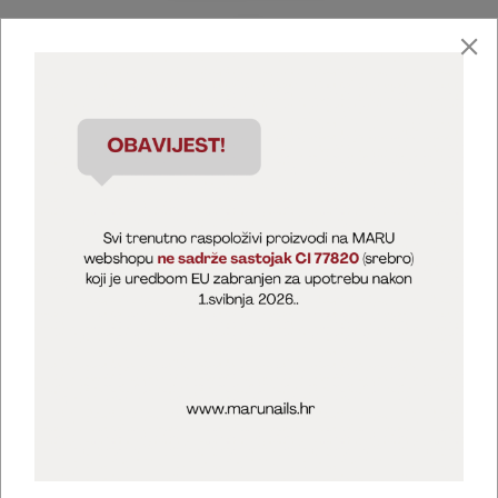
Marija Puntarić ( M A R U Nails )
@maru_nails_official
MARU - Edukacije / prodaja
@marijapuntaric_naileducator
Opći uvjeti poslovanja
Zaštita privatnosti
Kolačići
Izjava o sigurnosti online plaćanja