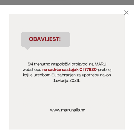
Marija Puntarić ( M A R U Nails )
@maru_nails_official
MARU - Edukacije / prodaja
@marijapuntaric_naileducator
Opći uvjeti poslovanja
Zaštita privatnosti
Kolačići
Izjava o sigurnosti online plaćanja