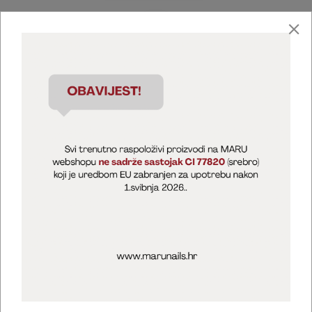
Marija Puntarić ( M A R U Nails )
@maru_nails_official
MARU - Edukacije / prodaja
@marijapuntaric_naileducator
Opći uvjeti poslovanja
Zaštita privatnosti
Kolačići
Izjava o sigurnosti online plaćanja