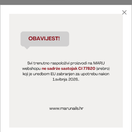
Marija Puntarić ( M A R U Nails )
@maru_nails_official
MARU - Edukacije / prodaja
@marijapuntaric_naileducator
Opći uvjeti poslovanja
Zaštita privatnosti
Kolačići
Izjava o sigurnosti online plaćanja