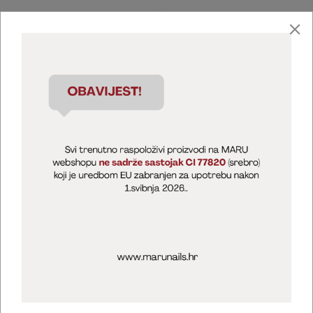
Marija Puntarić ( M A R U Nails )
@maru_nails_official
MARU - Edukacije / prodaja
@marijapuntaric_naileducator
Opći uvjeti poslovanja
Zaštita privatnosti
Kolačići
Izjava o sigurnosti online plaćanja