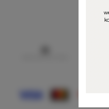
Marija Puntarić ( M A R U Nails )
@maru_nails_o
Opći uvjeti 