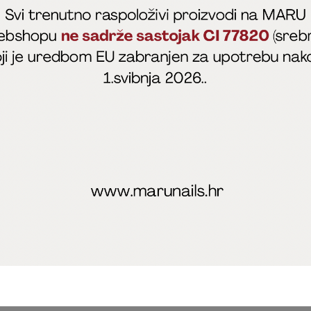
fficial
MARU - Edukacije / prodaja
@marijapunt
poslovanja
Zaštita privatnosti
Kolačići
Izjava o sigurnosti onl