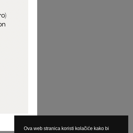
aric_naileducator
ine plaćanja
Ova web stranica koristi kolačiće kako bi