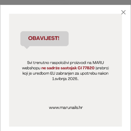
Marija Puntarić ( M A R U Nails )
@maru_nails_official
MARU - Edukacije / prodaja
@marijapuntaric_naileducator
Opći uvjeti poslovanja
Zaštita privatnosti
Kolačići
Izjava o sigurnosti online plaćanja