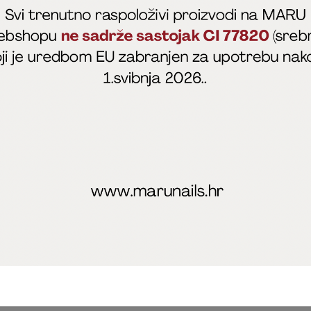
fficial
MARU - Edukacije / prodaja
@marijapunt
poslovanja
Zaštita privatnosti
Kolačići
Izjava o sigurnosti onl