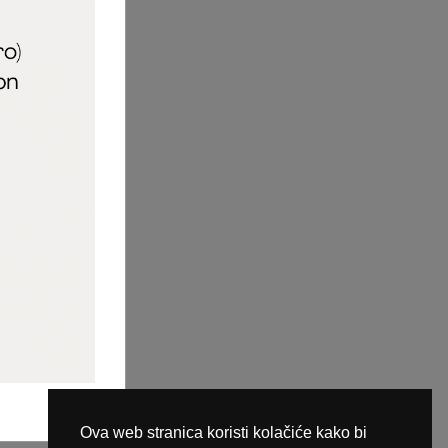
aric_naileducator
ine plaćanja
Ova web stranica koristi kolačiće kako bi