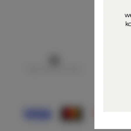
Marija Puntarić ( M A R U Nails )
@maru_nails_o
Opći uvjeti 