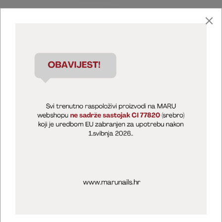
Marija Puntarić ( M A R U Nails )
@maru_nails_official
MARU - Edukacije / prodaja
@marijapuntaric_naileducator
Opći uvjeti poslovanja
Zaštita privatnosti
Kolačići
Izjava o sigurnosti online plaćanja