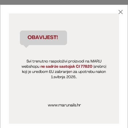
Marija Puntarić ( M A R U Nails )
@maru_nails_official
MARU - Edukacije / prodaja
@marijapuntaric_naileducator
Opći uvjeti poslovanja
Zaštita privatnosti
Kolačići
Izjava o sigurnosti online plaćanja