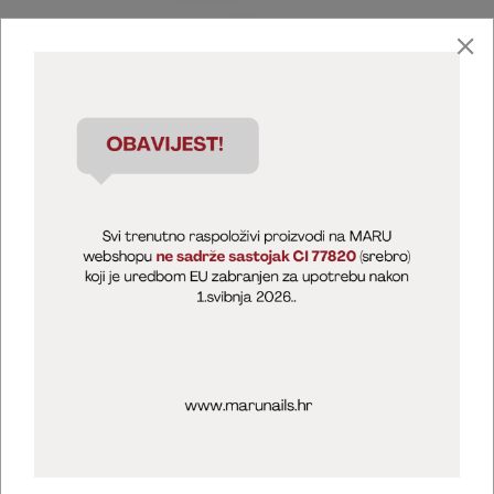
Marija Puntarić ( M A R U Nails )
@maru_nails_official
MARU - Edukacije / prodaja
@marijapuntaric_naileducator
Opći uvjeti poslovanja
Zaštita privatnosti
Kolačići
Izjava o sigurnosti online plaćanja