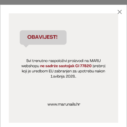
Marija Puntarić ( M A R U Nails )
@maru_nails_official
MARU - Edukacije / prodaja
@marijapuntaric_naileducator
Opći uvjeti poslovanja
Zaštita privatnosti
Kolačići
Izjava o sigurnosti online plaćanja