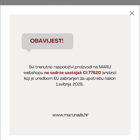
Marija Puntarić ( M A R U Nails )
@maru_nails_official
MARU - Edukacije / prodaja
@marijapuntaric_naileducator
Opći uvjeti poslovanja
Zaštita privatnosti
Kolačići
Izjava o sigurnosti online plaćanja