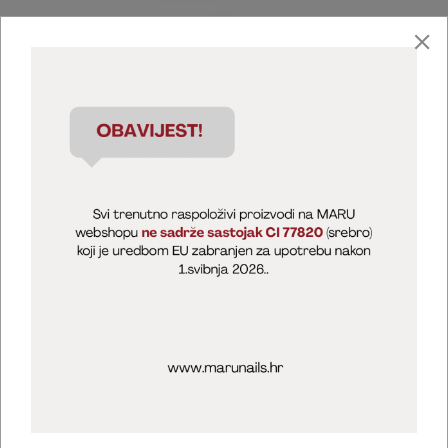
Marija Puntarić ( M A R U Nails )
@maru_nails_official
MARU - Edukacije / prodaja
@marijapuntaric_naileducator
Opći uvjeti poslovanja
Zaštita privatnosti
Kolačići
Izjava o sigurnosti online plaćanja