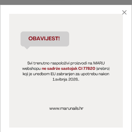
Marija Puntarić ( M A R U Nails )
@maru_nails_official
MARU - Edukacije / prodaja
@marijapuntaric_naileducator
Opći uvjeti poslovanja
Zaštita privatnosti
Kolačići
Izjava o sigurnosti online plaćanja