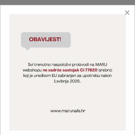
Marija Puntarić ( M A R U Nails )
@maru_nails_official
MARU - Edukacije / prodaja
@marijapuntaric_naileducator
Opći uvjeti poslovanja
Zaštita privatnosti
Kolačići
Izjava o sigurnosti online plaćanja