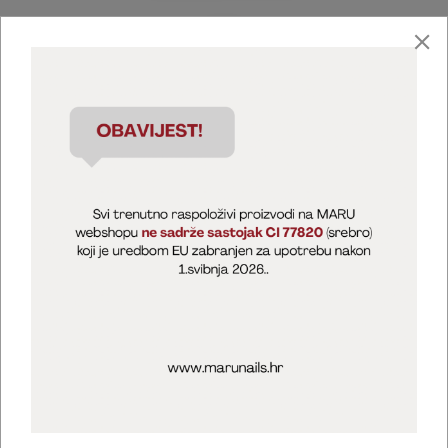
Marija Puntarić ( M A R U Nails )
@maru_nails_official
MARU - Edukacije / prodaja
@marijapuntaric_naileducator
Opći uvjeti poslovanja
Zaštita privatnosti
Kolačići
Izjava o sigurnosti online plaćanja