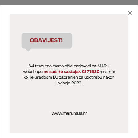
Marija Puntarić ( M A R U Nails )
@maru_nails_official
MARU - Edukacije / prodaja
@marijapuntaric_naileducator
Opći uvjeti poslovanja
Zaštita privatnosti
Kolačići
Izjava o sigurnosti online plaćanja