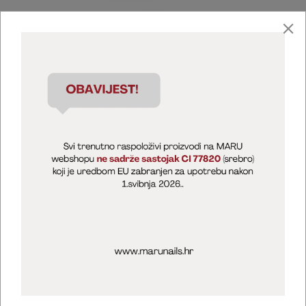
Marija Puntarić ( M A R U Nails )
@maru_nails_official
MARU - Edukacije / prodaja
@marijapuntaric_naileducator
Opći uvjeti poslovanja
Zaštita privatnosti
Kolačići
Izjava o sigurnosti online plaćanja