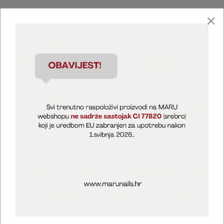
Marija Puntarić ( M A R U Nails )
@maru_nails_official
MARU - Edukacije / prodaja
@marijapuntaric_naileducator
Opći uvjeti poslovanja
Zaštita privatnosti
Kolačići
Izjava o sigurnosti online plaćanja