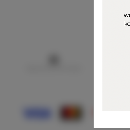
Marija Puntarić ( M A R U Nails )
@maru_nails_o
Opći uvjeti 