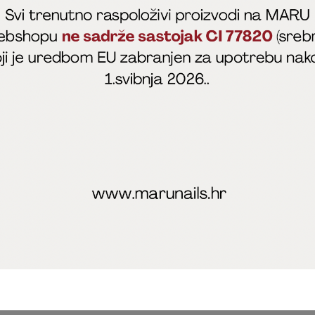
fficial
MARU - Edukacije / prodaja
@marijapunt
poslovanja
Zaštita privatnosti
Kolačići
Izjava o sigurnosti onl