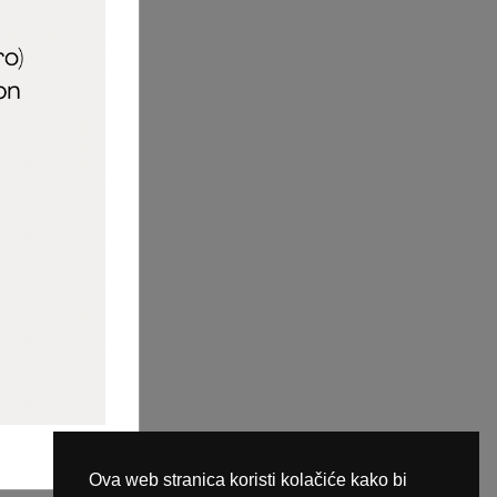
aric_naileducator
ine plaćanja
Ova web stranica koristi kolačiće kako bi