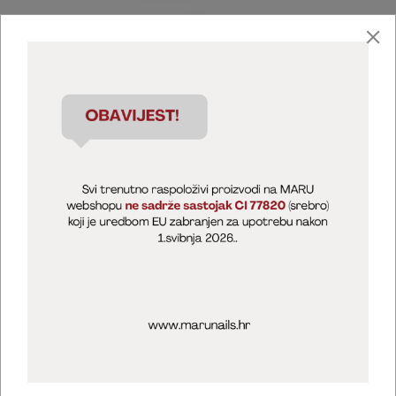
Marija Puntarić ( M A R U Nails )
@maru_nails_official
MARU - Edukacije / prodaja
@marijapuntaric_naileducator
Opći uvjeti poslovanja
Zaštita privatnosti
Kolačići
Izjava o sigurnosti online plaćanja